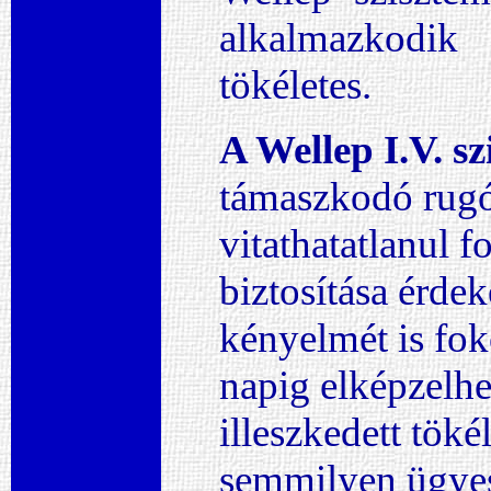
alkalmazkodi
tökéletes.
A Wellep I.V. s
támaszkodó rugó
vitathatatlanul f
biztosítása érde
kényelmét is fok
napig elképzelhe
illeszkedett töké
semmilyen ügyes