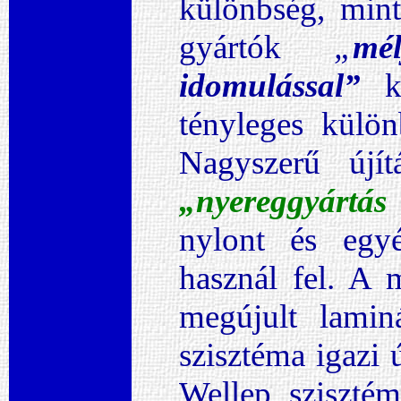
különbség, mint
gyártók
„
mé
idomulással”
ke
tényleges külön
Nagyszerű újí
„nyereggyártás
nylont és egyé
használ fel. A 
megújult lamin
szisztéma igazi 
Wellep sziszté