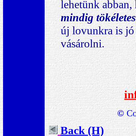
lehetünk abban,
mindig tökéletes
új lovunkra is jó
vásárolni.
in
©
Co
Back (H)