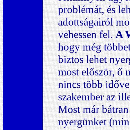
problémát, és le
adottságairól mos
vehessen fel.
A W
hogy még többet
biztos lehet nyer
most először, ő
nincs több időve
szakember az ill
Most már bátran
nyergünket (min