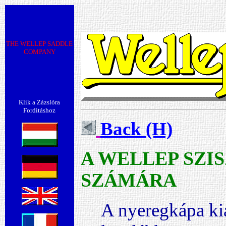
THE WELLEP SADDLE
COMPANY
Klik a Zázslóra
Forditáshoz
Back (H)
A WELLEP SZI
SZÁMÁRA
A nyeregkápa ki