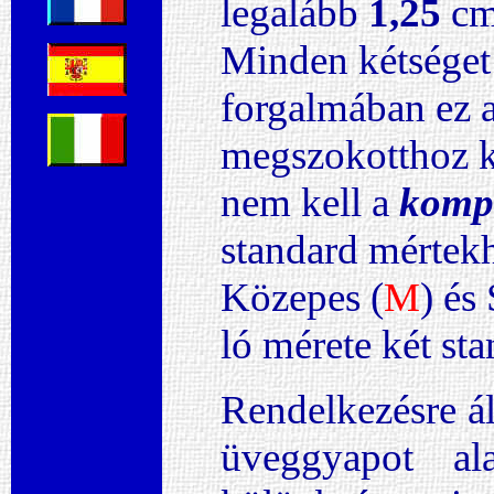
legalább
1,25
cm-
Minden kétséget
forgalmában ez 
megszokotthoz k
nem kell a
komp
standard mértekh
Közepes (
M
) és 
ló mérete két st
Rendelkezésre ál
üveggyapot al